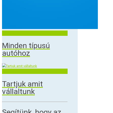
Autószerviz
Minden típusú
autóhoz
Határidők
Tartjuk amit
vállaltunk
Segítünk, hogy az