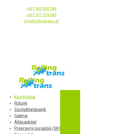
+421 905 502 289
+421 917 574 089
info@rollingtrans.sk
Kezdőoldal
Rólunk
Szolgáltatásaink
Galéria
Állásajánlat
Prepravný poriadok (SK)